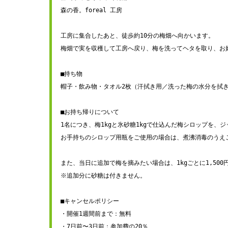
森の香。foreal 工房
工房に集合したあと、徒歩約10分の梅畑へ向かいます。
梅畑で実を収穫して工房へ戻り、梅を洗ってヘタを取り、お
■持ち物
帽子・飲み物・タオル2枚（汗拭き用／洗った梅の水分を拭
■お持ち帰りについて
1名につき、梅1kgと氷砂糖1kgで仕込んだ梅シロップを、
お手持ちのシロップ用瓶をご使用の場合は、煮沸消毒のうえ
また、当日に追加で梅を摘みたい場合は、1kgごとに1,50
※追加分に砂糖は付きません。
■キャンセルポリシー
・開催1週間前まで：無料
・7日前〜3日前：参加費の20％