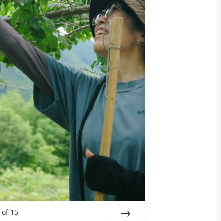
of
15